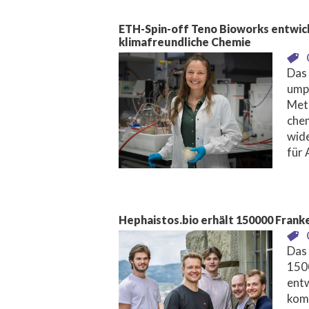
ETH-Spin-off Teno Bioworks entwick
klimafreundliche Chemie
Das
ump
Meth
chem
wide
für
Hephaistos.bio erhält 150000 Frank
Das 
1500
ent
komp