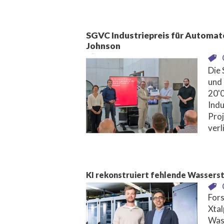
SGVC Industriepreis für Automat
Johnson
Die 
und 
20'0
Indu
Pro
verl
KI rekonstruiert fehlende Wasserst
Fors
Xtal
Wass