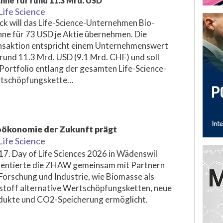
hne für rund 11.3 Mrd. USD
Life Science
k will das Life-Science-Unternehmen Bio-
ne für 73 USD je Aktie übernehmen. Die
nsaktion entspricht einem Unternehmenswert
rund 11.3 Mrd. USD (9.1 Mrd. CHF) und soll
Portfolio entlang der gesamten Life-Science-
tschöpfungskette…
oökonomie der Zukunft prägt
Life Science
7. Day of Life Sciences 2026 in Wädenswil
sentierte die ZHAW gemeinsam mit Partnern
Forschung und Industrie, wie Biomasse als
stoff alternative Wertschöpfungsketten, neue
dukte und CO2-Speicherung ermöglicht.