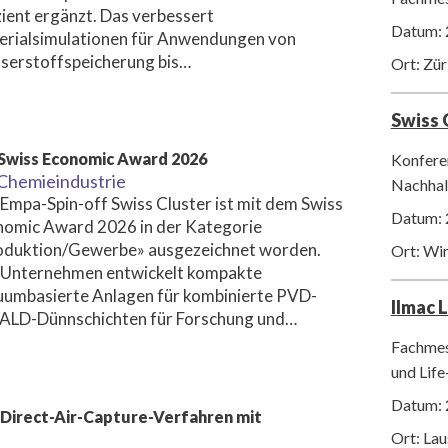
zient ergänzt. Das verbessert
Datum: 
erialsimulationen für Anwendungen von
serstoffspeicherung bis…
Ort: Zür
Swiss
 Swiss Economic Award 2026
Konfere
Chemieindustrie
Nachhalt
Empa-Spin-off Swiss Cluster ist mit dem Swiss
Datum: 
nomic Award 2026 in der Kategorie
oduktion/Gewerbe» ausgezeichnet worden.
Ort: Wi
 Unternehmen entwickelt kompakte
uumbasierte Anlagen für kombinierte PVD-
Ilmac 
 ALD-Dünnschichten für Forschung und…
Fachmes
und Life
Datum: 
Direct-Air-Capture-Verfahren mit
Ort: La