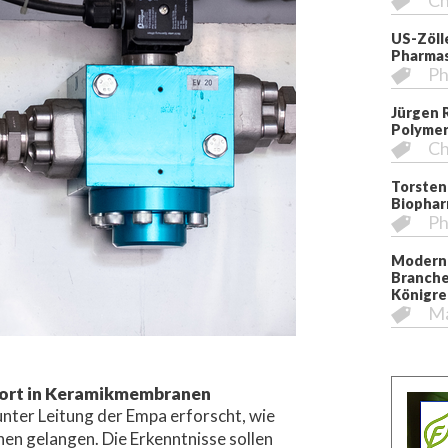
Ch
US-Zöll
Pharmas
Ph
Jürgen 
Polymer
Ch
Torsten
Biopha
Ph
Moderni
Branche
Königre
M
ort in Keramikmembranen
nter Leitung der Empa erforscht, wie
n gelangen. Die Erkenntnisse sollen