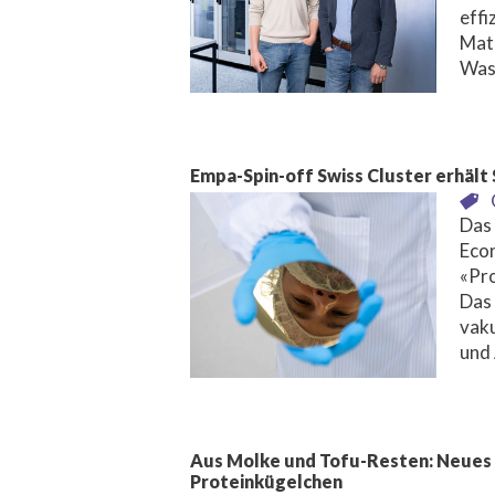
effi
Mat
Was
Empa-Spin-off Swiss Cluster erhält
Das 
Eco
«Pr
Das
vak
und
Aus Molke und Tofu-Resten: Neues 
Proteinkügelchen