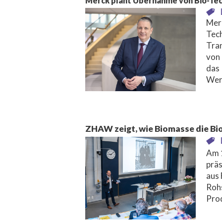
Merck plant Übernahme von Bio-Tec
Merc
Tech
Tra
von 
das 
Wer
ZHAW zeigt, wie Biomasse die Bi
Am 1
prä
aus 
Roh
Pro