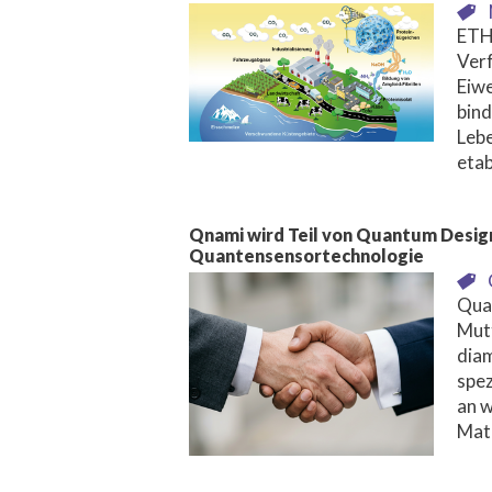
ETH
Verf
Eiw
bind
Lebe
etab
Qnami wird Teil von Quantum Desig
Quantensensortechnologie
Quan
Mutt
dia
spez
an w
Mate