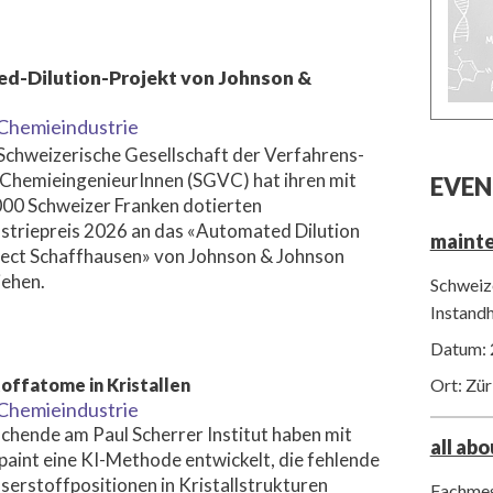
ed-Dilution-Projekt von Johnson &
Chemieindustrie
Schweizerische Gesellschaft der Verfahrens-
ChemieingenieurInnen (SGVC) hat ihren mit
EVEN
00 Schweizer Franken dotierten
striepreis 2026 an das «Automated Dilution
maint
ject Schaffhausen» von Johnson & Johnson
iehen.
Schweize
Instand
Datum: 
offatome in Kristallen
Ort: Zür
Chemieindustrie
chende am Paul Scherrer Institut haben mit
all ab
paint eine KI-Methode entwickelt, die fehlende
erstoffpositionen in Kristallstrukturen
Fachmes