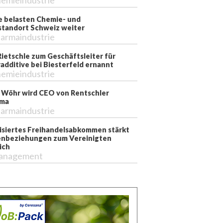
emieindustrie
e belasten Chemie- und
tandort Schweiz weiter
armaindustrie
Rietschle zum Geschäftsleiter für
additive bei Biesterfeld ernannt
emieindustrie
 Wöhr wird CEO von Rentschler
rma
armaindustrie
siertes Freihandelsabkommen stärkt
nbeziehungen zum Vereinigten
ich
anagement