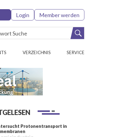
Login
Member werden
NTS
VERZEICHNIS
SERVICE
TGELESEN
tersucht Protonentransport in
kmembranen