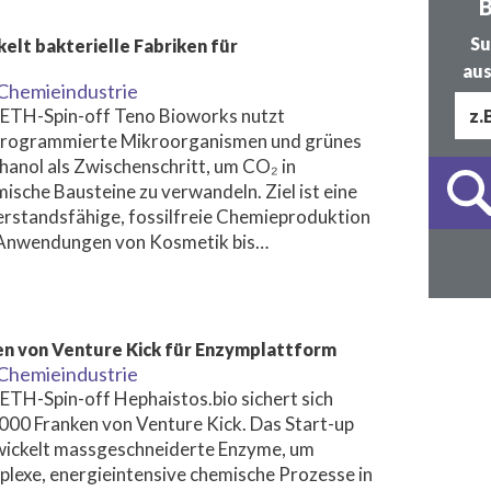
B
Su
elt bakterielle Fabriken für
aus
Chemieindustrie
 ETH-Spin-off Teno Bioworks nutzt
rogrammierte Mikroorganismen und grünes
anol als Zwischenschritt, um CO₂ in
ische Bausteine zu verwandeln. Ziel ist eine
rstandsfähige, fossilfreie Chemieproduktion
 Anwendungen von Kosmetik bis…
en von Venture Kick für Enzymplattform
Chemieindustrie
ETH-Spin-off Hephaistos.bio sichert sich
00 Franken von Venture Kick. Das Start-up
wickelt massgeschneiderte Enzyme, um
lexe, energieintensive chemische Prozesse in