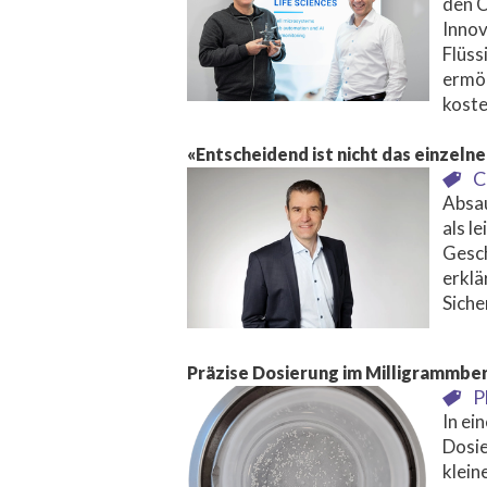
den 
Innov
Flüss
ermög
koste
«Entscheidend ist nicht das einzel
C
Absau
als l
Gesch
erklä
Siche
Präzise Dosierung im Milligrammbe
P
In ei
Dosie
klein