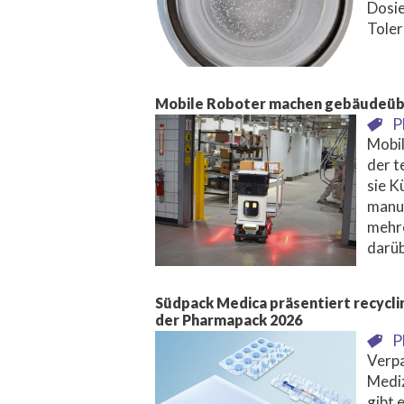
Dosie
Toler
Mobile Roboter machen gebäudeüb
P
Mobil
der t
sie K
manue
mehr
darüb
Südpack Medica präsentiert recycli
der Pharmapack 2026
P
Verp
Mediz
gibt 