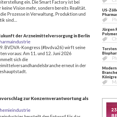
Ch
iterstellung ein. Die Smart Factory ist bei
 keine Vision mehr, sondern bereits Realität.
US-Zöll
die Prozesse in Verwaltung, Produktion und
Pharmas
Ph
tik sind…
Jürgen 
Polymer
ukunft der Arzneimittelversorgung in Berlin
Ch
harmaindustrie
9. BVDVA-Kongress (#bvdva26) wirft seine
Torsten
ten voraus: Am 11. und 12. Juni 2026
Biopha
Ph
mmelt sich die
imittelversandhandelsbranche erneut in der
Moderni
eshauptstadt.
Branche
Königre
M
envorschlag zur Konzernverantwortung als
hemieindustrie
ceindustries beurteilt den Entwurf für das