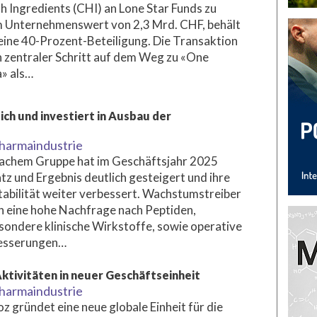
h Ingredients (CHI) an Lone Star Funds zu
 Unternehmenswert von 2,3 Mrd. CHF, behält
eine 40-Prozent-Beteiligung. Die Transaktion
in zentraler Schritt auf dem Weg zu «One
» als…
ch und investiert in Ausbau der
harmaindustrie
achem Gruppe hat im Geschäftsjahr 2025
z und Ergebnis deutlich gesteigert und ihre
tabilität weiter verbessert. Wachstumstreiber
 eine hohe Nachfrage nach Peptiden,
sondere klinische Wirkstoffe, sowie operative
esserungen…
ktivitäten in neuer Geschäftseinheit
harmaindustrie
z gründet eine neue globale Einheit für die