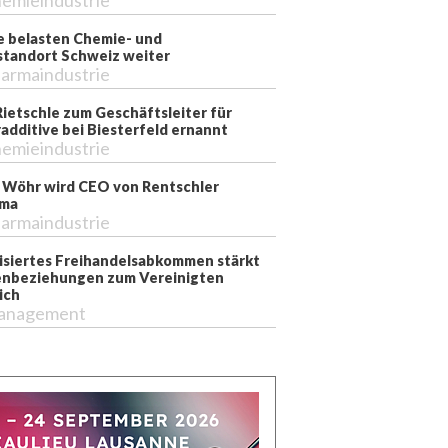
emieindustrie
e belasten Chemie- und
tandort Schweiz weiter
armaindustrie
Rietschle zum Geschäftsleiter für
additive bei Biesterfeld ernannt
emieindustrie
 Wöhr wird CEO von Rentschler
rma
armaindustrie
siertes Freihandelsabkommen stärkt
nbeziehungen zum Vereinigten
ich
anagement