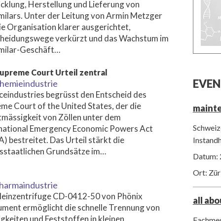
cklung, Herstellung und Lieferung von
milars. Unter der Leitung von Armin Metzger
die Organisation klarer ausgerichtet,
cheidungswege verkürzt und das Wachstum im
milar-Geschäft…
upreme Court Urteil zentral
EVEN
hemieindustrie
ceindustries begrüsst den Entscheid des
me Court of the United States, der die
maint
mässigkeit von Zöllen unter dem
Schweize
national Emergency Economic Powers Act
A) bestreitet. Das Urteil stärkt die
Instand
sstaatlichen Grundsätze im…
Datum: 
Ort: Zür
harmaindustrie
leinzentrifuge CD-0412-50 von Phönix
all ab
ument ermöglicht die schnelle Trennung von
igkeiten und Feststoffen in kleinen
Fachmes