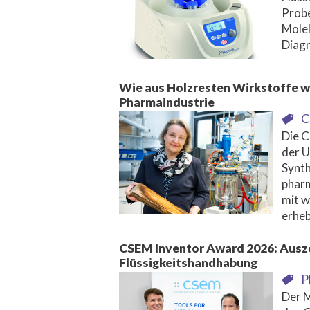
Probe
Molek
Diagn
Wie aus Holzresten Wirkstoffe we
Pharmaindustrie
C
Die C
der U
Synth
pharm
mit w
erheb
CSEM Inventor Award 2026: Ausze
Flüssigkeitshandhabung
P
Der M