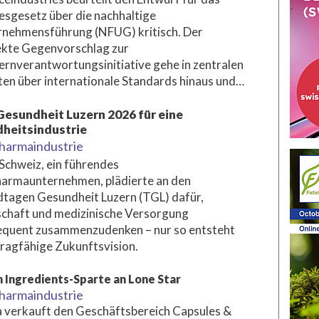
sgesetz über die nachhaltige
nehmensführung (NFUG) kritisch. Der
ekte Gegenvorschlag zur
rnverantwortungsinitiative gehe in zentralen
en über internationale Standards hinaus und…
esundheit Luzern 2026 für eine
heitsindustrie
harmaindustrie
chweiz, ein führendes
armaunternehmen, plädierte an den
tagen Gesundheit Luzern (TGL) dafür,
chaft und medizinische Versorgung
equent zusammenzudenken – nur so entsteht
tragfähige Zukunftsvision.
 Ingredients-Sparte an Lone Star
harmaindustrie
 verkauft den Geschäftsbereich Capsules &