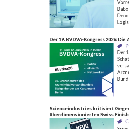
Vorre
Babor
Denn 
Logis
Der 19. BVDVA-Kongress 2026: Die Z
P
Der 1
Schat
versa
Arzne
Bund
Scienceindustries kritisiert Geg
überdimensionierten Swiss Finish
C
Scien