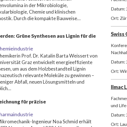
nvolumina in der Mikrobiologie,
Datum: 
ularbiologie, Chemie und klinischen
Ort: Zür
ostik. Durch die kompakte Bauweise…
Swiss
rden: Grüne Synthesen aus Lignin für die
Konfere
hemieindustrie
Nachhalt
hemikerin Prof. Dr. Katalin Barta Weissert von
Datum: 
niversität Graz entwickelt energieeffiziente
esen, um aus dem Holzbestandteil Lignin
Ort: Wi
azeutisch relevante Moleküle zu gewinnen –
eniger Abfall, neuen Lösungsmitteln und
Ilmac 
lich…
Fachmes
ichnung für präzise
und Life
harmaindustrie
Datum: 
ikromechanik-Ingenieur Noa Schmid erhält
Ort: La