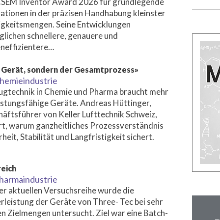
CSEM Inventor Award 2026 für grundlegende
ationen in der präzisen Handhabung kleinster
igkeitsmengen. Seine Entwicklungen
lichen schnellere, genauere und
neffizientere…
ne Gerät, sondern der Gesamtprozess»
hemieindustrie
gtechnik in Chemie und Pharma braucht mehr
eistungsfähige Geräte. Andreas Hüttinger,
äftsführer von Keller Lufttechnik Schweiz,
rt, warum ganzheitliches Prozessverständnis
rheit, Stabilität und Langfristigkeit sichert.
reich
harmaindustrie
ner aktuellen Versuchsreihe wurde die
rleistung der Geräte von Three- Tec bei sehr
en Zielmengen untersucht. Ziel war eine Batch-