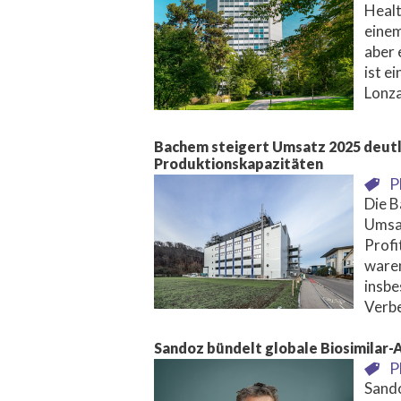
Healt
einem
aber 
ist e
Lonza
Bachem steigert Umsatz 2025 deutli
Produktionskapazitäten
P
Die B
Umsat
Profi
waren
insbe
Verb
Sandoz bündelt globale Biosimilar-A
P
Sando