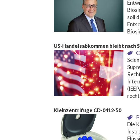
Entwi
Biosi
soll 
Ents
Biosi
US-Handelsabkommen bleibt nach S
C
Scien
Supre
Recht
Inter
(IEEP
recht
Kleinzentrifuge CD-0412-50
P
Die K
Instr
Flüss