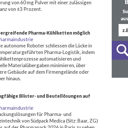
B
rung von 60 mg Pulver mit einer zulässigen
anz von ±3 Prozent.
Su
aus
ergreifende Pharma-Kühlketten möglich
harmaindustrie
e autonome Roboter schliessen die Lücke in
emperaturgeführten Pharma-Logistik, indem
ühlkettenprozesse automatisieren und
lle Materialübergaben minimieren, über
ere Gebäude auf dem Firmengelände oder
er hinaus.
ngfähige Blister- und Beutellösungen auf
harmaindustrie
ackungslösungen für Pharma- und
intechnik von Südpack Medica (Sitz: Baar, ZG)
es auf der Pharmapack 2026 in Paris zu sehen.