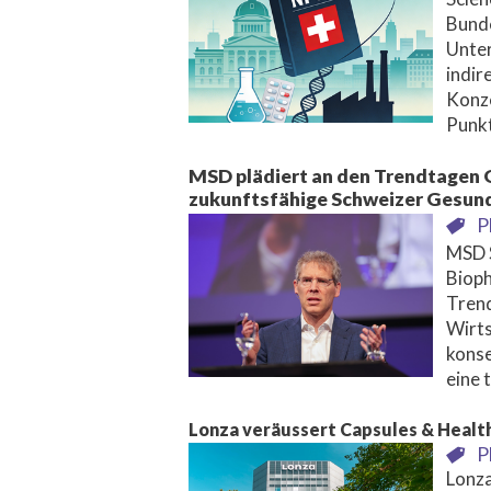
Bunde
Unter
indir
Konze
Punkt
MSD plädiert an den Trendtagen G
zukunftsfähige Schweizer Gesund
P
MSD S
Bioph
Trend
Wirts
kons
eine 
Lonza veräussert Capsules & Health
P
Lonza