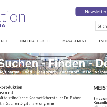
Newsletter
IENCE
NACHHALTIGKEIT
MANAGEMENT
EVE
MEIS
ikproduktion
nsored
ittelständische Kosmetikhersteller Dr. Babor
Empa un
Kerami
 in Sachen Digitalisierung eine