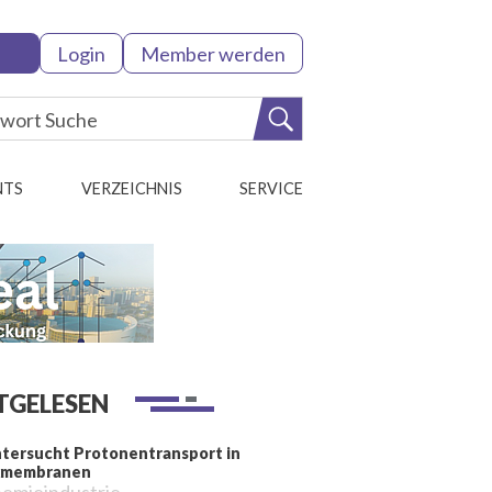
Login
Member werden
NTS
VERZEICHNIS
SERVICE
TGELESEN
tersucht Protonentransport in
kmembranen