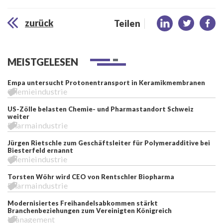
zurück
Teilen
MEISTGELESEN
Empa untersucht Protonentransport in Keramikmembranen
Chemieindustrie
US-Zölle belasten Chemie- und Pharmastandort Schweiz
weiter
Pharmaindustrie
Jürgen Rietschle zum Geschäftsleiter für Polymeradditive bei
Biesterfeld ernannt
Chemieindustrie
Torsten Wöhr wird CEO von Rentschler Biopharma
Pharmaindustrie
Modernisiertes Freihandelsabkommen stärkt
Branchenbeziehungen zum Vereinigten Königreich
Management