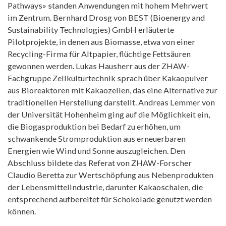
Pathways» standen Anwendungen mit hohem Mehrwert
im Zentrum. Bernhard Drosg von BEST (Bioenergy and
Sustainability Technologies) GmbH erläuterte
Pilotprojekte, in denen aus Biomasse, etwa von einer
Recycling-Firma für Altpapier, flüchtige Fettsäuren
gewonnen werden. Lukas Hausherr aus der ZHAW-
Fachgruppe Zellkulturtechnik sprach über Kakaopulver
aus Bioreaktoren mit Kakaozellen, das eine Alternative zur
traditionellen Herstellung darstellt. Andreas Lemmer von
der Universität Hohenheim ging auf die Möglichkeit ein,
die Biogasproduktion bei Bedarf zu erhöhen, um
schwankende Stromproduktion aus erneuerbaren
Energien wie Wind und Sonne auszugleichen. Den
Abschluss bildete das Referat von ZHAW-Forscher
Claudio Beretta zur Wertschöpfung aus Nebenprodukten
der Lebensmittelindustrie, darunter Kakaoschalen, die
entsprechend aufbereitet für Schokolade genutzt werden
können.