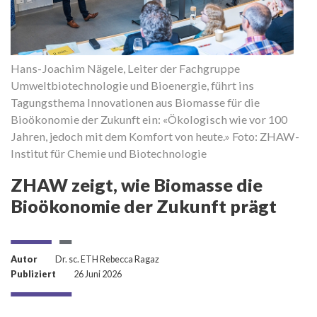
H
Co
Hans-Joachim Nägele, Leiter der Fachgruppe
Be
Umweltbiotechnologie und Bioenergie, führt ins
B
Tagungsthema Innovationen aus Biomasse für die
F
Bioökonomie der Zukunft ein: «Ökologisch wie vor 100
Jahren, jedoch mit dem Komfort von heute.» Foto: ZHAW-
Institut für Chemie und Biotechnologie
ZHAW zeigt, wie Biomasse die
Bioökonomie der Zukunft prägt
Autor
Dr. sc. ETH Rebecca Ragaz
Publiziert
26 Juni 2026