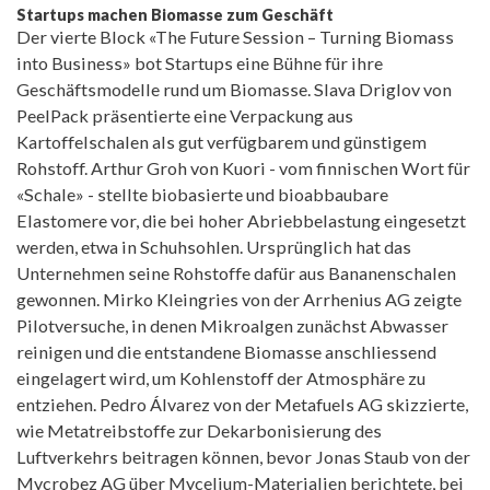
Startups machen Biomasse zum Geschäft
Der vierte Block «The Future Session – Turning Biomass
into Business» bot Startups eine Bühne für ihre
Geschäftsmodelle rund um Biomasse. Slava Driglov von
PeelPack präsentierte eine Verpackung aus
Kartoffelschalen als gut verfügbarem und günstigem
Rohstoff. Arthur Groh von Kuori - vom finnischen Wort für
«Schale» - stellte biobasierte und bioabbaubare
Elastomere vor, die bei hoher Abriebbelastung eingesetzt
werden, etwa in Schuhsohlen. Ursprünglich hat das
Unternehmen seine Rohstoffe dafür aus Bananenschalen
gewonnen. Mirko Kleingries von der Arrhenius AG zeigte
Pilotversuche, in denen Mikroalgen zunächst Abwasser
reinigen und die entstandene Biomasse anschliessend
eingelagert wird, um Kohlenstoff der Atmosphäre zu
entziehen. Pedro Álvarez von der Metafuels AG skizzierte,
wie Metatreibstoffe zur Dekarbonisierung des
Luftverkehrs beitragen können, bevor Jonas Staub von der
Mycrobez AG über Mycelium-Materialien berichtete, bei