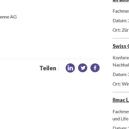
Fachmes
Bienne AG
Datum: 
Ort: Zür
Swiss
Konfere
Nachhalt
Teilen
Datum: 
Ort: Wi
Ilmac 
Fachmes
und Life
Datum: 