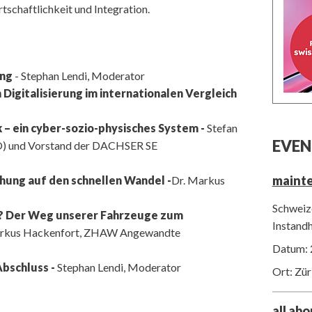
rtschaftlichkeit und Integration.
ung
- Stephan Lendi, Moderator
 Digitalisierung im internationalen Vergleich
ik – ein cyber-sozio-physisches System -
Stefan
EVEN
O) und Vorstand der DACHSER SE
maint
hung auf den schnellen Wandel -
Dr. Markus
Schweize
t? Der Weg unserer Fahrzeuge zum
Instand
Markus Hackenfort, ZHAW Angewandte
Datum: 
bschluss -
Stephan Lendi, Moderator
Ort: Zür
all ab