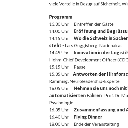
viele Vorteile in Bezug auf Sicherheit, Wi
Programm
13.30 Uhr Eintreffen der Gäste
14.00 Uhr
Eröffnung und Begrüss
14.15 Uhr
Wo die Schweiz in Sachen
steht -
Lars Guggisberg, Nationalrat
14.45 Uhr
Innovation in der Logist
Hohm, Chief Development Officer (CD
15.15 Uhr Pause
15.35 Uhr
Antworten der Hirnforsc
Ramming, Neuroleadership-Experte
16.05 Uhr
Nehmen sie uns noch mi
automatisierten Fahren
-Prof. Dr. 
Psychologie
16.35 Uhr
Zusammenfassung und A
16.40 Uhr
Flying Dinner
18.00 Uhr Ende der Veranstaltung