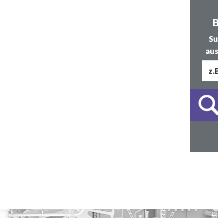
B
Su
aus