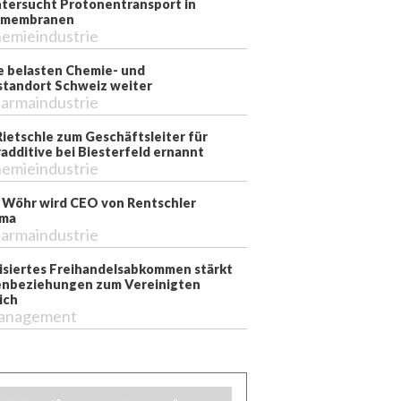
tersucht Protonentransport in
kmembranen
emieindustrie
e belasten Chemie- und
tandort Schweiz weiter
armaindustrie
Rietschle zum Geschäftsleiter für
additive bei Biesterfeld ernannt
emieindustrie
 Wöhr wird CEO von Rentschler
rma
armaindustrie
siertes Freihandelsabkommen stärkt
nbeziehungen zum Vereinigten
ich
anagement
ien unterstützen den Menschen bereits bei seiner täglichen Arbei
chser