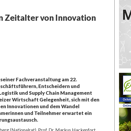
 Zeitalter von Innovation
 seiner Fachveranstaltung am 22.
eschäftsführern, Entscheidern und
, Logistik und Supply Chain Management
izer Wirtschaft Gelegenheit, sich mit den
hen Innovationen und dem Wandel
ehmerinnen und Teilnehmer erwartet ein
hrungsaustausch.
erg (Nationalrat), Prof. Dr. Markus Hackenfort