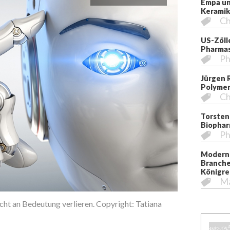
Empa un
Kerami
Ch
US-Zöll
Pharmas
Ph
Jürgen 
Polymer
Ch
Torsten
Biopha
Ph
Moderni
Branche
Königre
M
cht an Bedeutung verlieren. Copyright: Tatiana
Neue Technolog
Copyright: Da