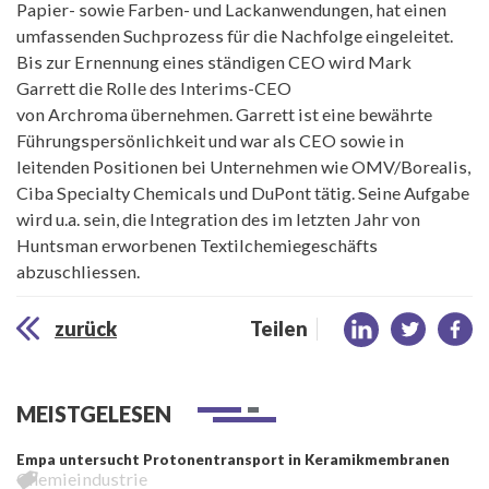
Papier- sowie Farben- und Lackanwendungen, hat einen
umfassenden Suchprozess für die Nachfolge eingeleitet.
Bis zur Ernennung eines ständigen CEO wird Mark
Garrett die Rolle des Interims-CEO
von Archroma übernehmen. Garrett ist eine bewährte
Führungspersönlichkeit und war als CEO sowie in
leitenden Positionen bei Unternehmen wie OMV/Borealis,
Ciba Specialty Chemicals und DuPont tätig. Seine Aufgabe
wird u.a. sein, die Integration des im letzten Jahr von
Huntsman erworbenen Textilchemiegeschäfts
abzuschliessen.
zurück
Teilen
MEISTGELESEN
Empa untersucht Protonentransport in Keramikmembranen
Chemieindustrie