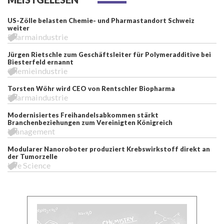
US-Zölle belasten Chemie- und Pharmastandort Schweiz
weiter
Pharmaindustrie
Jürgen Rietschle zum Geschäftsleiter für Polymeradditive bei
Biesterfeld ernannt
Chemieindustrie
Torsten Wöhr wird CEO von Rentschler Biopharma
Pharmaindustrie
Modernisiertes Freihandelsabkommen stärkt
Branchenbeziehungen zum Vereinigten Königreich
Management
Modularer Nanoroboter produziert Krebswirkstoff direkt an
der Tumorzelle
Life Science