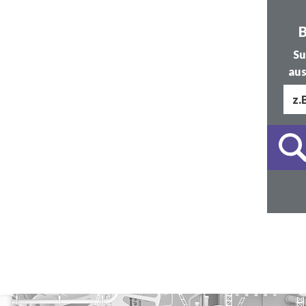
B
Su
aus