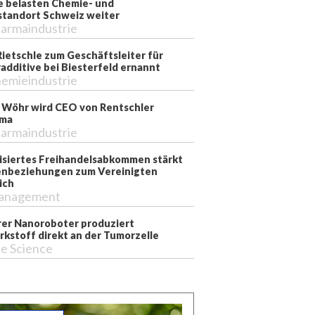
e belasten Chemie- und
tandort Schweiz weiter
armaindustrie
Rietschle zum Geschäftsleiter für
additive bei Biesterfeld ernannt
emieindustrie
 Wöhr wird CEO von Rentschler
rma
armaindustrie
siertes Freihandelsabkommen stärkt
nbeziehungen zum Vereinigten
ich
anagement
er Nanoroboter produziert
rkstoff direkt an der Tumorzelle
fe Science
r SPS 2019. In diesem Jahr werden die Hallen leerer sein.