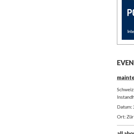
EVEN
maint
Schweize
Instand
Datum: 
Ort: Zür
all ab