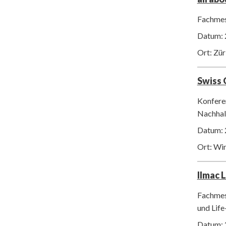
Fachmes
Datum: 
Ort: Zür
Swiss
Konfere
Nachhalt
Datum: 
Ort: Wi
Ilmac 
Fachmes
und Life
Datum: 