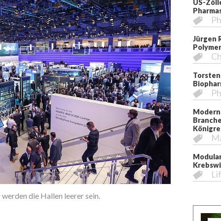
US-Zöll
Pharmas
Ph
Jürgen 
Polymer
Ch
Torsten
Biopha
Ph
Moderni
Branche
Königre
M
Modular
Krebswi
Li
 werden die Hallen leerer sein.
Ein Bild von de