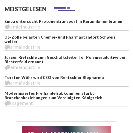
MEISTGELESEN
Empa untersucht Protonentransport in Keramikmembranen
Chemieindustrie
US-Zölle belasten Chemie- und Pharmastandort Schweiz
weiter
Pharmaindustrie
Jürgen Rietschle zum Geschäftsleiter für Polymeradditive bei
Biesterfeld ernannt
Chemieindustrie
Torsten Wöhr wird CEO von Rentschler Biopharma
Pharmaindustrie
Modernisiertes Freihandelsabkommen stärkt
Branchenbeziehungen zum Vereinigten Königreich
Management