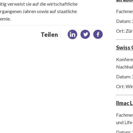
ig verweist sie auf die wirtschaftliche
Fachmes
rgangenen Jahren sowie auf staatliche
emie.
Datum: 
Ort: Zür
Teilen
Swiss
Konfere
Nachhalt
Datum: 
Ort: Wi
Ilmac 
Fachmes
und Life
Datum: 