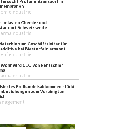
tersucht Protonentransport in
kmembranen
emieindustrie
e belasten Chemie- und
tandort Schweiz weiter
armaindustrie
Rietschle zum Geschäftsleiter für
additive bei Biesterfeld ernannt
emieindustrie
 Wöhr wird CEO von Rentschler
rma
armaindustrie
siertes Freihandelsabkommen stärkt
nbeziehungen zum Vereinigten
ich
anagement