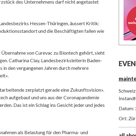
erzstück des Unternehmens darf nicht angetastet
Landesbezirks Hessen-Thüringen, äussert Kritik:
oduktionsstandort und die Beschäftigten fallen wie
e Übernahme von Curevac zu Biontech gehört, sieht
gen. Catharina Clay, Landesbezirksleiterin Baden-
EVEN
s in den vergangenen Jahren durch mehrere
lt».
maint
tarbeitende zerplatzt gerade eine Zukunftsvision».
Schweize
ntech aufgebaut und uns aus der Coronapandemie
Instand
erden. Das ist ein Schlag ins Gesicht jeder und jedes
Datum: 
Ort: Zür
nahmen als Belastung für den Pharma- und
all ab