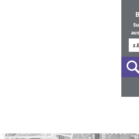
B
Su
aus