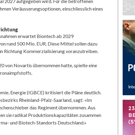
tal 2027 aufgegeben wird. Für die betroffenen
hmen Veräusserungsoptionen, einschliesslich eines
richtung
snahmen erwartet Biontech ab 2029
on rund 500 Mio. EUR. Diese Mittel sollen dazu
 in Richtung Kommerzialisierung voranzutreiben.
0 von Novartis übernommen hatte, spielte eine
oronaimpfstoffs.
e, Energie (IGBCE) kritisiert die Pläne deutlich.
sbezirks Rheinland-Pfalz-Saarland, sagt: «Im
Rechenschieber das Regiment übernommen. Aus
chen sie radikal Produktionskapazitäten zusammen
arma- und Biotech-Standorts Deutschland.»