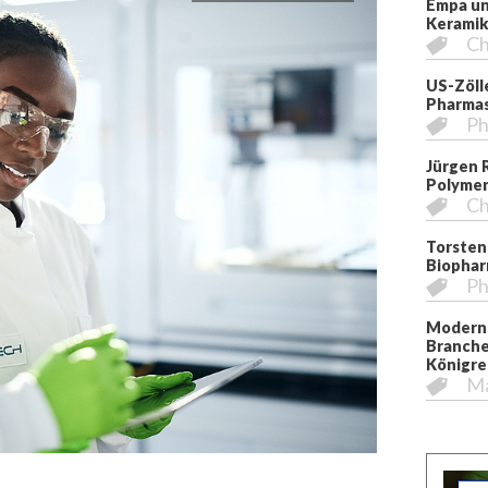
Empa un
Kerami
Ch
US-Zöll
Pharmas
Ph
Jürgen 
Polymer
Ch
Torsten
Biopha
Ph
Moderni
Branche
Königre
M