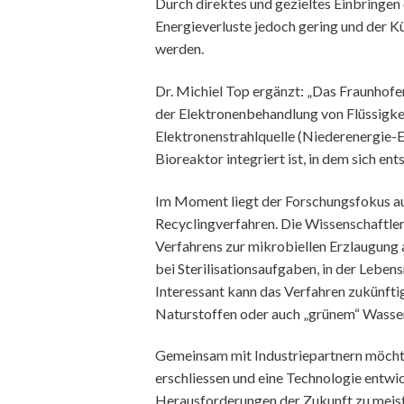
Durch direktes und gezieltes Einbringen d
Energieverluste jedoch gering und der Kü
werden.
Dr. Michiel Top ergänzt: „Das Fraunhofer
der Elektronenbehandlung von Flüssigkei
Elektronenstrahlquelle (Niederenergie-El
Bioreaktor integriert ist, in dem sich 
Im Moment liegt der Forschungsfokus au
Recyclingverfahren. Die Wissenschaftler
Verfahrens zur mikrobiellen Erzlaugun
bei Sterilisationsaufgaben, in der Leben
Interessant kann das Verfahren zukünfti
Naturstoffen oder auch „grünem“ Wasser
Gemeinsam mit Industriepartnern möcht
erschliessen und eine Technologie entwic
Herausforderungen der Zukunft zu meister