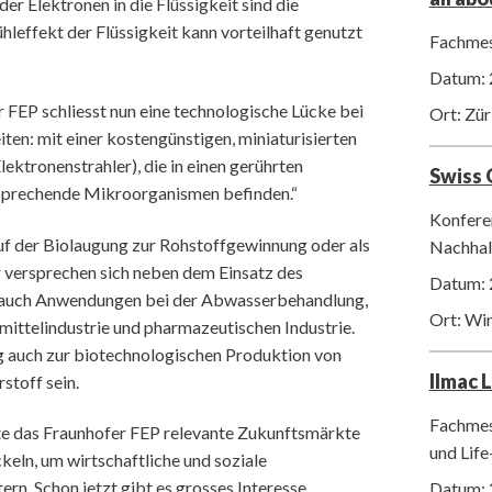
er Elektronen in die Flüssigkeit sind die
hleffekt der Flüssigkeit kann vorteilhaft genutzt
Fachmes
Datum: 
 FEP schliesst nun eine technologische Lücke bei
Ort: Zür
ten: mit einer kostengünstigen, miniaturisierten
ektronenstrahler), die in einen gerührten
Swiss
entsprechende Mikroorganismen befinden.“
Konfere
f der Biolaugung zur Rohstoffgewinnung oder als
Nachhalt
 versprechen sich neben dem Einsatz des
Datum: 
g auch Anwendungen bei der Abwasserbehandlung,
Ort: Wi
smittelindustrie und pharmazeutischen Industrie.
g auch zur biotechnologischen Produktion von
Ilmac 
stoff sein.
Fachmes
e das Fraunhofer FEP relevante Zukunftsmärkte
und Life
keln, um wirtschaftliche und soziale
n. Schon jetzt gibt es grosses Interesse.
Datum: 