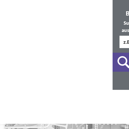
B
Su
aus