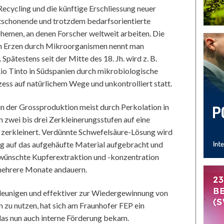
cycling und die künftige Erschliessung neuer
tschonende und trotzdem bedarfsorientierte
hemen, an denen Forscher weltweit arbeiten. Die
n Erzen durch Mikroorganismen nennt man
pätestens seit der Mitte des 18. Jh. wird z. B.
Rio Tinto in Südspanien durch mikrobiologische
zess auf natürlichem Wege und unkontrolliert statt.
in der Grossproduktion meist durch Perkolation in
 zwei bis drei Zerkleinerungsstufen auf eine
 zerkleinert. Verdünnte Schwefelsäure-Lösung wird
 auf das aufgehäufte Material aufgebracht und
gewünschte Kupferextraktion und -konzentration
 mehrere Monate andauern.
leunigen und effektiver zur Wiedergewinnung von
zu nutzen, hat sich am Fraunhofer FEP ein
 das nun auch interne Förderung bekam.