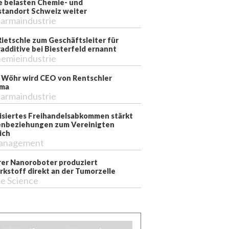
e belasten Chemie- und
tandort Schweiz weiter
armaindustrie
Rietschle zum Geschäftsleiter für
additive bei Biesterfeld ernannt
emieindustrie
 Wöhr wird CEO von Rentschler
rma
armaindustrie
siertes Freihandelsabkommen stärkt
nbeziehungen zum Vereinigten
ich
anagement
er Nanoroboter produziert
rkstoff direkt an der Tumorzelle
fe Science
ktronenstrahl-behandelten Bakterien zur Kupferlaugung