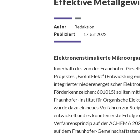
Effektive Metallgew
Autor
Redaktion
Publiziert
17 Juli 2022
Elektronenstimulierte Mikroorga
Innerhalb des von der Fraunhofer-Gesel
Projektes „BioIntElekt“ (Entwicklung ei
integrierter niederenergetischer Elektro
Förderkennzeichen: 601015) sollten mith
Fraunhofer-Institut für Organische Elek
wurde dazu ein neues Verfahren zur Stei
entwickelt und es konnten erste Erfolge e
Verfahrensprinzip auf der ACHEMA 2022
auf dem Fraunhofer-Gemeinschaftsstand N