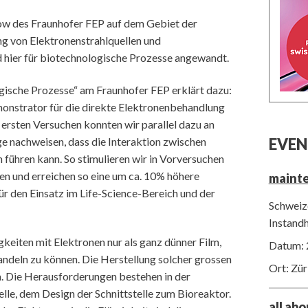
w des Fraunhofer FEP auf dem Gebiet der
ng von Elektronenstrahlquellen und
d hier für biotechnologische Prozesse angewandt.
ogische Prozesse“ am Fraunhofer FEP erklärt dazu:
monstrator für die direkte Elektronenbehandlung
n ersten Versuchen konnten wir parallel dazu an
e nachweisen, dass die Interaktion zwischen
EVEN
 führen kann. So stimulieren wir in Vorversuchen
ien und erreichen so eine um ca. 10% höhere
maint
für den Einsatz im Life-Science-Bereich und der
Schweize
Instand
gkeiten mit Elektronen nur als ganz dünner Film,
Datum: 
ndeln zu können. Die Herstellung solcher grossen
Ort: Zür
m. Die Herausforderungen bestehen in der
lle, dem Design der Schnittstelle zum Bioreaktor.
all ab