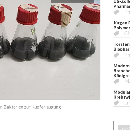
US-Zöll
Pharmas
Ph
Jürgen 
Polymer
Ch
Torsten
Biopha
Ph
Moderni
Branche
Königre
M
Modular
Krebswi
Li
n Bakterien zur Kupferlaugung
Proben mit Ele