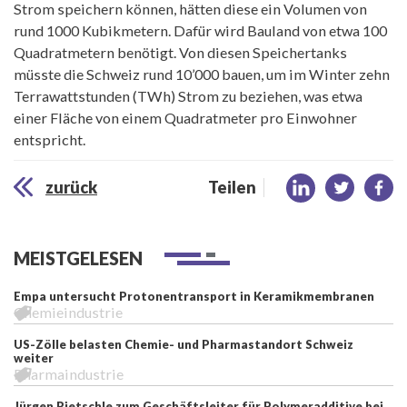
Strom speichern können, hätten diese ein Volumen von
rund 1000 Kubikmetern. Dafür wird Bauland von etwa 100
Quadratmetern benötigt. Von diesen Speichertanks
müsste die Schweiz rund 10’000 bauen, um im Winter zehn
Terrawattstunden (TWh) Strom zu beziehen, was etwa
einer Fläche von einem Quadratmeter pro Einwohner
entspricht.
zurück
Teilen
MEISTGELESEN
Empa untersucht Protonentransport in Keramikmembranen
Chemieindustrie
US-Zölle belasten Chemie- und Pharmastandort Schweiz
weiter
Pharmaindustrie
Jürgen Rietschle zum Geschäftsleiter für Polymeradditive bei