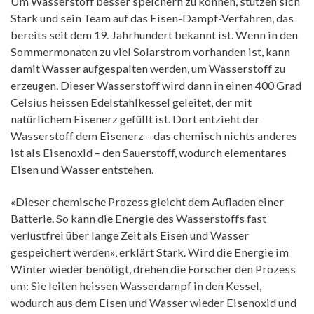
Um Wasserstoff besser speichern zu können, stützen sich
Stark und sein Team auf das Eisen-Dampf-Verfahren, das
bereits seit dem 19. Jahrhundert bekannt ist. Wenn in den
Sommermonaten zu viel Solarstrom vorhanden ist, kann
damit Wasser aufgespalten werden, um Wasserstoff zu
erzeugen. Dieser Wasserstoff wird dann in einen 400 Grad
Celsius heissen Edelstahlkessel geleitet, der mit
natürlichem Eisenerz gefüllt ist. Dort entzieht der
Wasserstoff dem Eisenerz – das chemisch nichts anderes
ist als Eisenoxid – den Sauerstoff, wodurch elementares
Eisen und Wasser entstehen.
«Dieser chemische Prozess gleicht dem Aufladen einer
Batterie. So kann die Energie des Wasserstoffs fast
verlustfrei über lange Zeit als Eisen und Wasser
gespeichert werden», erklärt Stark. Wird die Energie im
Winter wieder benötigt, drehen die Forscher den Prozess
um: Sie leiten heissen Wasserdampf in den Kessel,
wodurch aus dem Eisen und Wasser wieder Eisenoxid und