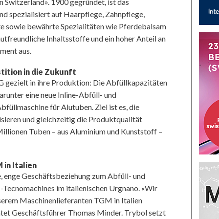
Switzerland». 1900 gegründet, ist das
d spezialisiert auf Haarpflege, Zahnpflege,
e sowie bewährte Spezialitäten wie Pferdebalsam
utfreundliche Inhaltsstoffe und ein hoher Anteil an
iment aus.
tition in die Zukunft
G gezielt in ihre Produktion: Die Abfüllkapazitäten
unter eine neue Inline-Abfüll- und
füllmaschine für Alutuben. Ziel ist es, die
ieren und gleichzeitig die Produktqualität
 Millionen Tuben – aus Aluminium und Kunststoff –
in Italien
e, enge Geschäftsbeziehung zum Abfüll- und
Tecnomachines im italienischen Urgnano. «Wir
nserem Maschinenlieferanten TGM in Italien
chtet Geschäftsführer Thomas Minder. Trybol setzt