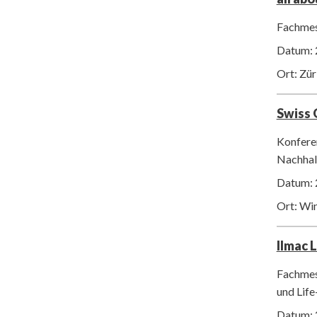
Fachmes
Datum: 
Ort: Zür
Swiss
Konfere
Nachhalt
Datum: 
Ort: Wi
Ilmac 
Fachmes
und Life
Datum: 