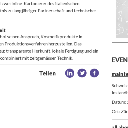
zwei Inline-Kartonierer des italienischen
ntnis zu langjähriger Partnerschaft und technischer
eit
ybol seinen Anspruch, Kosmetikprodukte in
en Produktionsverfahren herzustellen. Das
eu: transparente Herkunft, lokale Fertigung und ein
kombiniert mit zeitgemässer Technik.
EVEN
Teilen
maint
Schweize
Instand
Datum: 
Ort: Zür
all ab