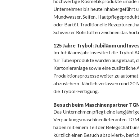
hochwertige Kosmetikprodukte «made in 
Unternehmen bis heute inhabergeführt un
Mundwasser, Seifen, Hautpflegeprodukt
oder Bartöl. Traditionelle Rezepturen, ha
Schweizer Rohstoffen zeichnen das Sort
125 Jahre Trybol: Jubiläum und Inves
Im Jubiläumsjahr investiert die Trybol A
für Tubenprodukte wurden ausgebaut, dar
Kartonieranlage sowie eine zusätzliche Ab
Produktionsprozesse weiter zu automatis
abzusichern. Jährlich verlassen rund 20
die Trybol-Fertigung.
Besuch beim Maschinenpartner TGM 
Das Unternehmen pflegt eine langjährig
Verpackungsmaschinenlieferanten TGM-
haben mit einem Teil der Belegschaft u
kürzlich einen Besuch absolviert», beri