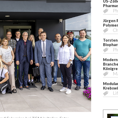
US-Zöll
Pharmas
Ph
Jürgen 
Polymer
Ch
Torsten
Biopha
Ph
Moderni
Branche
Königre
M
Modular
Krebswi
Li
Trybol Geschä