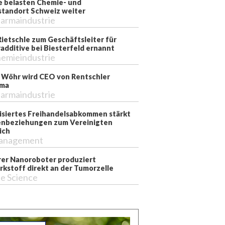
e belasten Chemie- und
tandort Schweiz weiter
armaindustrie
Rietschle zum Geschäftsleiter für
additive bei Biesterfeld ernannt
emieindustrie
 Wöhr wird CEO von Rentschler
rma
armaindustrie
siertes Freihandelsabkommen stärkt
nbeziehungen zum Vereinigten
ich
anagement
er Nanoroboter produziert
rkstoff direkt an der Tumorzelle
fe Science
ftsführer Thomas Minder. Foto: Trybol