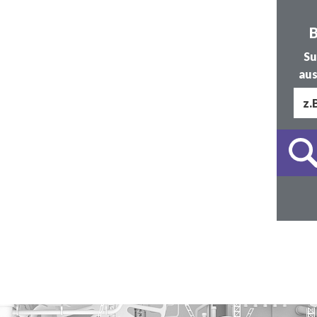
B
Su
aus