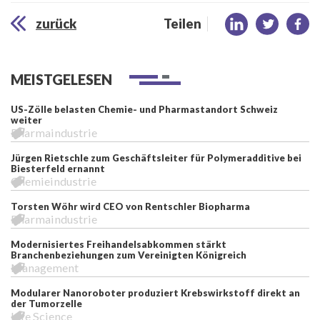
zurück
Teilen
MEISTGELESEN
US-Zölle belasten Chemie- und Pharmastandort Schweiz
weiter
Pharmaindustrie
Jürgen Rietschle zum Geschäftsleiter für Polymeradditive bei
Biesterfeld ernannt
Chemieindustrie
Torsten Wöhr wird CEO von Rentschler Biopharma
Pharmaindustrie
Modernisiertes Freihandelsabkommen stärkt
Branchenbeziehungen zum Vereinigten Königreich
Management
Modularer Nanoroboter produziert Krebswirkstoff direkt an
der Tumorzelle
Life Science