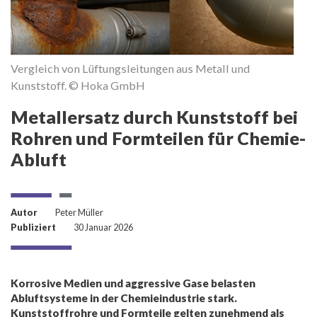
P
Vergleich von Lüftungsleitungen aus Metall und
G
Kunststoff. © Hoka GmbH
Metallersatz durch Kunststoff bei
Rohren und Formteilen für Chemie-
Abluft
Autor
Peter Müller
Publiziert
30 Januar 2026
Korrosive Medien und aggressive Gase belasten
Abluftsysteme in der Chemieindustrie stark.
Kunststoffrohre und Formteile gelten zunehmend als