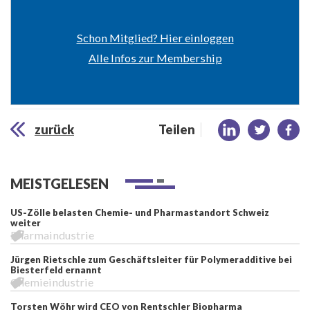
Schon Mitglied? Hier einloggen
Alle Infos zur Membership
zurück
Teilen
MEISTGELESEN
US-Zölle belasten Chemie- und Pharmastandort Schweiz
weiter
Pharmaindustrie
Jürgen Rietschle zum Geschäftsleiter für Polymeradditive bei
Biesterfeld ernannt
Chemieindustrie
Torsten Wöhr wird CEO von Rentschler Biopharma