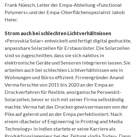
Frank Nüesch, Leiter der Empa-Abteilung «Functional
Polymers«, und der Empa-Oberflächenspezialist Jakob
Heier.
Strom auch bei schlechten Lichtverhältnissen
«Perovskia Solar» entwickelt und fertigt digital gedruckte,
anpassbare Solarzellen für Erstausrüster. Die Solarzellen
sind so zugeschnitten, dass sie sich nahtlos in
elektronische Geräte und Sensoren integrieren lassen. Sie
arbeiten auch bei schlechten Lichtverhältnissen wie in
Wohnungen und Büros effizient. Firmengründer Anand
Verma forschte von 2015 bis 2020 an der Empa an
Druckverfahren für flexible, anorganische Perowskit-
Solarzellen, bevor er sich mit seiner Firma selbständig
machte. Verma hat das Drucken gewissermassen von der
Pike auf gelernt und an der Empa perfektioniert: Nach
einem «Bachelor of Engineering in Printing and Media
Technology» in Indien startete er seine Karriere als
Produktionsingenieur bei der Zeitung «India Today». Dann