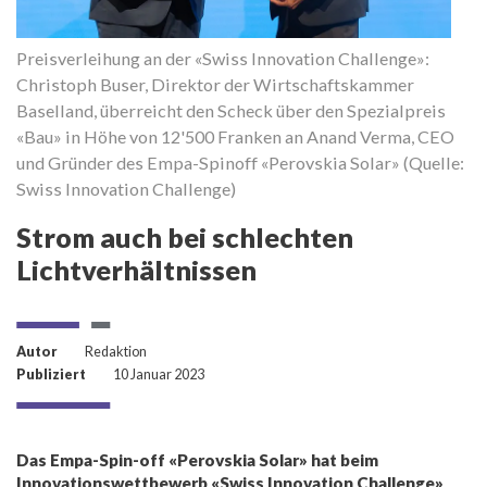
Preisverleihung an der «Swiss Innovation Challenge»:
Pr
Christoph Buser, Direktor der Wirtschaftskammer
C
,
Baselland, überreicht den Scheck über den Spezialpreis
Ba
en
«Bau» in Höhe von 12'500 Franken an Anand Verma, CEO
«
und Gründer des Empa-Spinoff «Perovskia Solar» (Quelle:
un
Swiss Innovation Challenge)
Sw
Strom auch bei schlechten
Lichtverhältnissen
Autor
Redaktion
Publiziert
10 Januar 2023
Das Empa-Spin-off «Perovskia Solar» hat beim
Innovationswettbewerb «Swiss Innovation Challenge»