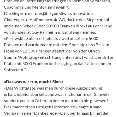
Franken an Betreuungsleistungen in Form von Seminaren,
Coachings und Mentoring gewährt.
Die Siegerin der diesjährigen «Swiss Innovation
Challenge», die aiEndoscopic AG, durfte den Siegerpokal
und einen Scheck über 20'000 Franken direkt aus der Hand
von Bundesrat Guy Parmelin in Empfang nehmen.
«Perowskia Solar» erhielt als Zweitplatzierte 5000
Franken und wurde zudem mit dem Spezialpreis «Bau» in
Höhe von 12'500 Franken geehrt, der von der Ulrich
Stamm Wohltätigkeitsstiftung unterstützt wird. Der dritte
Platz, mit 5000 Franken dotiert, ging an das Unternehmen
Spirecut AG.
«Das was wir tun, macht Sinn.»
«Das Wichtigste, was man durch diese Auszeichnung
erhält, ist Sichtbarkeit, und zwar nicht nur in der Schweiz,
sondern auch an Orten, an denen man noch nie gewesen ist.
Das macht einen riesigen Unterschied», sagte Anand
Verma in seiner Dankesrede. «Darüber hinaus bringt der