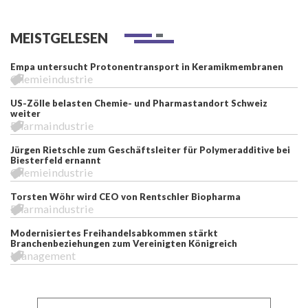
MEISTGELESEN
Empa untersucht Protonentransport in Keramikmembranen
Chemieindustrie
US-Zölle belasten Chemie- und Pharmastandort Schweiz
weiter
Pharmaindustrie
Jürgen Rietschle zum Geschäftsleiter für Polymeradditive bei
Biesterfeld ernannt
Chemieindustrie
Torsten Wöhr wird CEO von Rentschler Biopharma
Pharmaindustrie
Modernisiertes Freihandelsabkommen stärkt
Branchenbeziehungen zum Vereinigten Königreich
Management