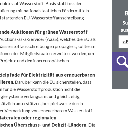
kte auf Wasserstoff-Basis statt fossiler
ulierung mit nationalstaatlichen Fördermitteln
B
ld startenden EU-Wasserstoffausschreibung
Su
aus
ende Auktionen für grünen Wasserstoff
uctions-as-a-Service« (AaaS), welches die EU als
asserstoffausschreibungen propagiert, sollte um
tionen der Mitgliedstaaten erweitert werden, um
Projekte und den innereuropäischen
ielpfade für Elektrizität aus erneuerbaren
lieren
. Darüber kann die EU sicherstellen, dass
 für die Wasserstoffproduktion nicht die
rgiesysteme verlangsamt und gleichzeitig
ätzlich unterstützen, beispielsweise durch
der Vermarktung von erneuerbarem Wasserstoff.
lateralen oder regionalen
schen Überschuss- und Defizit-Ländern.
Die