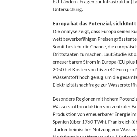
EU-Ländern. Fragen zur Infrastruktur (La
Untersuchung.
Europa hat das Potenzial, sich künf
Die Analyse zeigt, dass Europa seinen k
wettbewerbsfähigen Preisen grösstentei
Somit besteht die Chance, die europäisc
Drittstaaten zu machen. Laut Studie ist 
erneuerbarem Strom in Europa (EU plus 
2050 bei Kosten von bis zu 40 Euro pro
Wasserstoff hoch genug, um die gesamte 
Elektrizitätsnachfrage zur Wasserstoffh
Besonders Regionen mit hohem Potenzial
Wasserstoffproduktion von zentraler Bed
Produktion von erneuerbarer Energie i
Spanien (über 1760 TWh), Frankreich (ü
starker heimischer Nutzung von Wassersto
Nachfrage benötigen würden. Länder mit