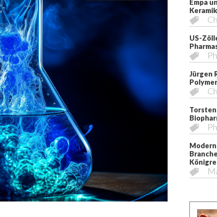
Empa un
Kerami
Ch
US-Zöll
Pharmas
Ph
Jürgen 
Polymer
Ch
Torsten
Biopha
Ph
Moderni
Branche
Königre
M