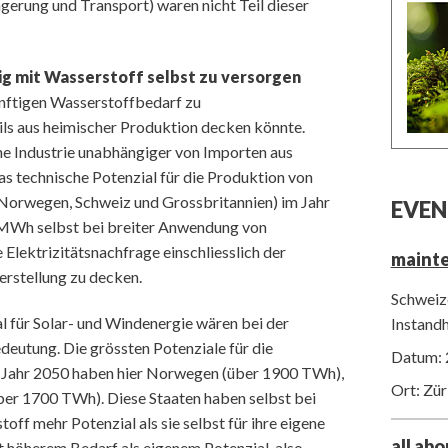
gerung und Transport) waren nicht Teil dieser
tig mit Wasserstoff selbst zu versorgen
ünftigen Wasserstoffbedarf zu
ls aus heimischer Produktion decken könnte.
he Industrie unabhängiger von Importen aus
das technische Potenzial für die Produktion von
Norwegen, Schweiz und Grossbritannien) im Jahr
EVEN
 MWh selbst bei breiter Anwendung von
Elektrizitätsnachfrage einschliesslich der
maint
erstellung zu decken.
Schweize
 für Solar- und Windenergie wären bei der
Instand
eutung. Die grössten Potenziale für die
Datum: 
m Jahr 2050 haben hier Norwegen (über 1900 TWh),
Ort: Zür
ber 1700 TWh). Diese Staaten haben selbst bei
ff mehr Potenzial als sie selbst für ihre eigene
all ab
 höherem Bedarf als eigenem Potenzial, also