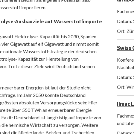
sserstoff importieren.
Fachmes
Datum: 
trolyse-Ausbauziele auf Wasserstoffimporte
Ort: Zür
igawatt Elektrolyse-Kapazität bis 2030, Spanien
n vier Gigawatt auf elf Gigawatt und nimmt somit
Swiss
Die nationale Wasserstoffstrategie der deutschen
ktrolyse-Kapazität zur Herstellung von
Konfere
or. Trotz dieser Ziele wird Deutschland seinen
Nachhalt
Datum: 
Ort: Wi
neuerbarer Energien ist laut der Studie nicht
achfrage. Im Jahr 2050 könnte Deutschland
r grössten absoluten Versorgungslücke sein: Hier
Ilmac 
reite über 550 TWh an erneuerbarer Energie
Fachmes
. Fazit: Deutschland ist langfristig auf Importe von
und Life
 die heimische Wirtschaft zu versorgen. Weitere
sind die Niederlande, Belgien, und Tschechien.
Datum: 