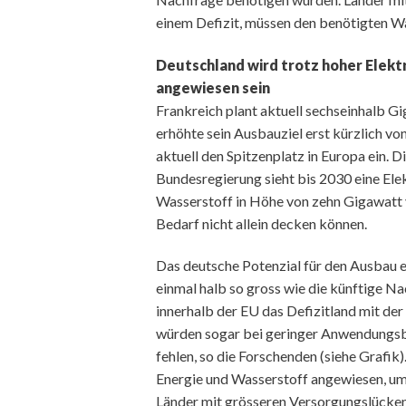
einem Defizit, müssen den benötigten Wa
Deutschland wird trotz hoher Elek
angewiesen sein
Frankreich plant aktuell sechseinhalb G
erhöhte sein Ausbauziel erst kürzlich vo
aktuell den Spitzenplatz in Europa ein. 
Bundesregierung sieht bis 2030 eine Ele
Wasserstoff in Höhe von zehn Gigawatt v
Bedarf nicht allein decken können.
Das deutsche Potenzial für den Ausbau er
einmal halb so gross wie die künftige N
innerhalb der EU das Defizitland mit de
würden sogar bei geringer Anwendungsb
fehlen, so die Forschenden (siehe Grafik)
Energie und Wasserstoff angewiesen, um
Länder mit grösseren Versorgungslücken 