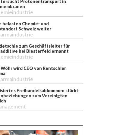
tersucht Protonentransport in
kmembranen
emieindustrie
e belasten Chemie- und
tandort Schweiz weiter
armaindustrie
Rietschle zum Geschäftsleiter für
additive bei Biesterfeld ernannt
emieindustrie
 Wöhr wird CEO von Rentschler
rma
armaindustrie
siertes Freihandelsabkommen stärkt
nbeziehungen zum Vereinigten
ich
anagement