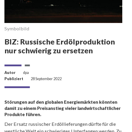
Symbolbild
S
BIZ: Russische Erdölproduktion
nur schwierig zu ersetzen
Autor
dpa
Publiziert
28 September 2022
Störungen auf den globalen Energiemärkten könnten
damit zu einem Preisanstieg vieler landwirtschaftlicher
Produkte führen.
Der Ersatz russischer Erdöllieferungen dürfte für die
westliche Welt ein schwieriges Unterfangen werden. Zu