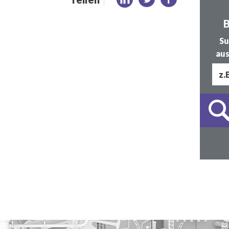
B
Su
aus