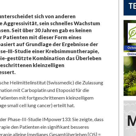
unterscheidet sich von anderen
 Aggressivität, sein schnelles Wachstum
sen. Seit über 30 Jahren gab es keinen
r Patienten mit dieser Form eines
asiert auf Grundlage der Ergebnisse der
se-III-Studie einer Krebsimmuntherapie,
pie-gestützte Kombination das Überleben
geschrittenen kleinzelligen
essert.
che Heilmittelinstitut (Swissmedic) die Zulassung
ation mit Carboplatin und Etoposid für die
Patienten mit fortgeschrittenem kleinzelligem
 small cell lung cancer) erteilt hat.
der Phase-III-Studie IMpower133: Sie zeigte, dass
pie den Patienten ein signifikant besseres
rapie alleine (medianes Gesamtüberleben [OS] =