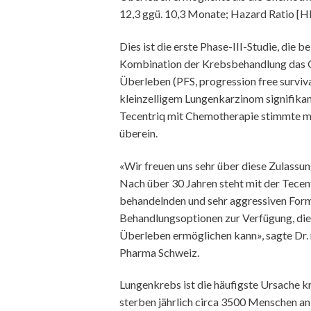
12,3 ggü. 10,3 Monate; Hazard Ratio [HR
Dies ist die erste Phase-III-Studie, die 
Kombination der Krebsbehandlung das G
Überleben (PFS, progression free surviva
kleinzelligem Lungenkarzinom signifikan
Tecentriq mit Chemotherapie stimmte mi
überein.
«Wir freuen uns sehr über diese Zulassu
Nach über 30 Jahren steht mit der Tece
behandelnden und sehr aggressiven Form
Behandlungsoptionen zur Verfügung, die 
Überleben ermöglichen kann», sagte Dr.
Pharma Schweiz.
Lungenkrebs ist die häufigste Ursache k
sterben jährlich circa 3500 Menschen a