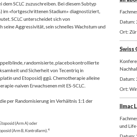
bei dem SCLC zuzuschreiben. Bei diesem Subtyp
 im «fortgeschrittenen Stadium» diagnostiziert,
Fachmes
utet. SCLC unterscheidet sich von
Datum: 
seine Aggressivität, sein schnelles Wachstum und
Ort: Zür
Swiss
Konfere
ppelblinde, randomisierte, placebokontrollierte
Nachhalt
ksamkeit und Sicherheit von Tecentriq in
atin und Etoposid) ggü. Chemotherapie alleine
Datum: 
herapie-naiven Erwachsenen mit ES-SCLC.
Ort: Wi
die per Randomisierung im Verhältnis 1:1 der
Ilmac 
Fachmes
 Etoposid (Arm A) oder
und Life
4
oposid (Arm B, Kontrollarm).
Datum: 