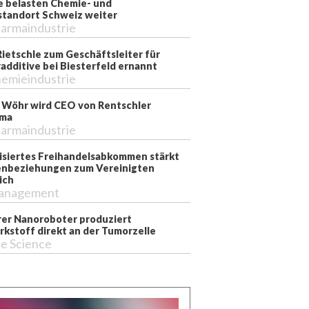
e belasten Chemie- und
tandort Schweiz weiter
armaindustrie
Rietschle zum Geschäftsleiter für
additive bei Biesterfeld ernannt
emieindustrie
 Wöhr wird CEO von Rentschler
rma
armaindustrie
siertes Freihandelsabkommen stärkt
nbeziehungen zum Vereinigten
ich
anagement
er Nanoroboter produziert
rkstoff direkt an der Tumorzelle
fe Science