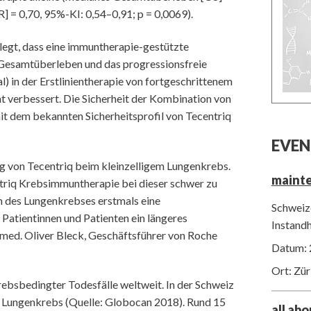
] = 0,70, 95%-KI: 0,54–0,91; p = 0,0069).
belegt, dass eine immuntherapie-gestützte
esamtüberleben und das progressionsfreie
l) in der Erstlinientherapie von fortgeschrittenem
t verbessert. Die Sicherheit der Kombination von
t dem bekannten Sicherheitsprofil von Tecentriq
EVEN
ng von Tecentriq beim kleinzelligem Lungenkrebs.
maint
ntriq Krebsimmuntherapie bei dieser schwer zu
 des Lungenkrebses erstmals eine
Schweize
Patientinnen und Patienten ein längeres
Instand
 med. Oliver Bleck, Geschäftsführer von Roche
Datum: 
Ort: Zür
rebsbedingter Todesfälle weltweit. In der Schweiz
n Lungenkrebs (Quelle: Globocan 2018). Rund 15
all ab