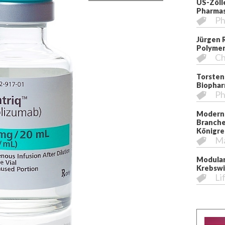
US-Zöll
Pharmas
Ph
Jürgen 
Polymer
Ch
Torsten
Biopha
Ph
Moderni
Branche
Königre
M
Modular
Krebswi
Li